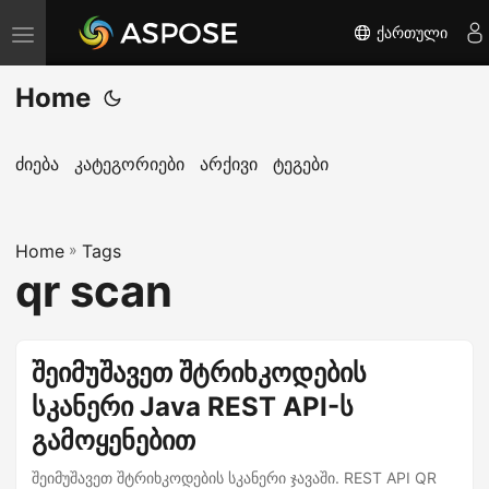
ქართული
T
o
Home
g
g
l
ძიება
კატეგორიები
არქივი
ტეგები
e
n
Home
a
»
Tags
qr scan
v
i
g
შეიმუშავეთ შტრიხკოდების
a
სკანერი Java REST API-ს
t
i
გამოყენებით
o
შეიმუშავეთ შტრიხკოდების სკანერი ჯავაში. REST API QR