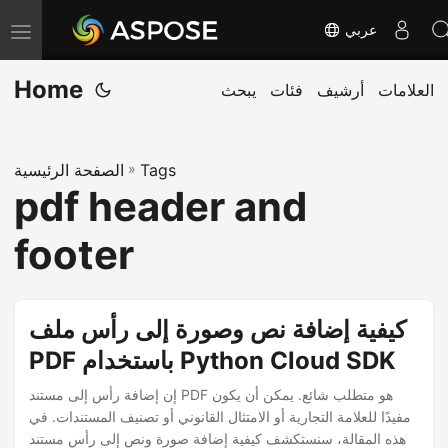
عربي
T
o
Home
العلامات
أرشيف
فئات
يبحث
g
g
l
Tags
»
الصفحة الرئيسية
e
pdf header and
n
a
footer
v
i
g
كيفية إضافة نص وصورة إلى رأس ملف
a
PDF باستخدام Python Cloud SDK
t
إن إضافة رأس إلى مستند PDF هو متطلب شائع. يمكن أن يكون
i
مفيدًا للعلامة التجارية أو الامتثال القانوني أو تصنيف المستندات. في
o
هذه المقالة، سنستكشف كيفية إضافة صورة ونص إلى رأس مستند