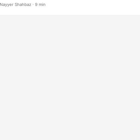
so a paso para ayudarlo a comenzar. Ya sea que sea un principiante 
 Nayyer Shahbaz · 9 min
 Python experimentado, este artículo le brindará los conocimientos y
 agregar un encabezado a sus documentos PDF.