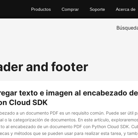
Productos
Comprar
Soporte
Acerca de
Búsqued
ader and footer
egar texto e imagen al encabezado d
on Cloud SDK
ezado a un documento PDF es un requisito común. Puede ser útil pa
al o la categorización de documentos. En este artículo, explorarem
xto al encabezado de un documento PDF con Python Cloud SDK. Cu
otecas y métodos que se pueden usar para realizar esta tarea, y tam