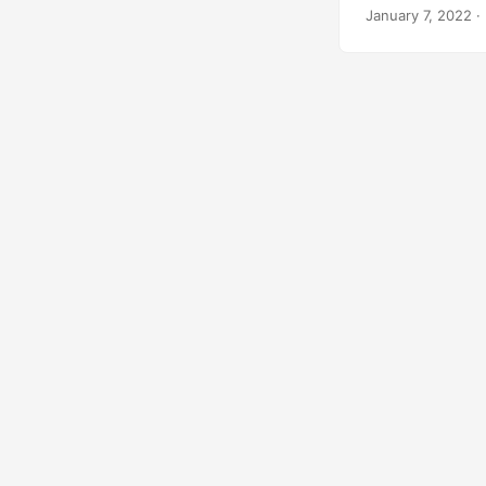
instrucciones pa
January 7, 2022
·
desarrollador de
necesarias para