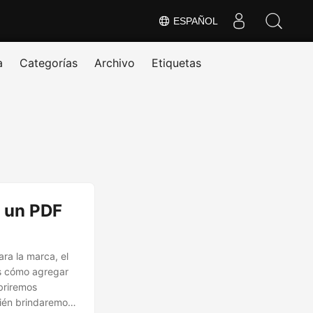
ESPAÑOL
a
Categorías
Archivo
Etiquetas
e un PDF
ra la marca, el
os cómo agregar
briremos
bién brindaremos