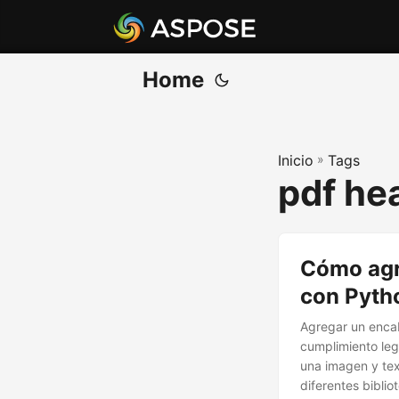
Home
Inicio
»
Tags
pdf he
Cómo agr
con Pyth
Agregar un encab
cumplimiento leg
una imagen y te
diferentes bibli