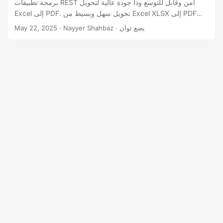
برمجة تطبيقات REST آمن وقابل للتوسع وذا جودة عالية لتحويل
n
Excel إلى PDF. تحويل سهل وبسيط من Excel XLSX إلى PDF
باستخدام واجهة برمجة تطبيقات REST.
· Nayyer Shahbaz · بضع ثوان
May 22, 2025