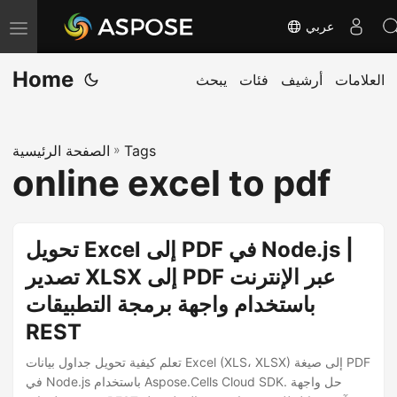
عربي
T
o
Home
العلامات
أرشيف
فئات
يبحث
g
g
l
Tags
»
الصفحة الرئيسية
e
online excel to pdf
n
a
v
تحويل Excel إلى PDF في Node.js |
i
تصدير XLSX إلى PDF عبر الإنترنت
g
باستخدام واجهة برمجة التطبيقات
a
t
REST
i
تعلم كيفية تحويل جداول بيانات Excel (XLS، XLSX) إلى صيغة PDF
o
في Node.js باستخدام Aspose.Cells Cloud SDK. حل واجهة