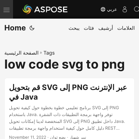
عربي
T
o
Home
العلامات
أرشيف
فئات
يبحث
g
g
l
Tags
»
الصفحة الرئيسية
e
low code svg to png
n
a
v
قم بتحويل SVG إلى PNG عبر الإنترنت
i
في Java
g
a
برنامج تعليمي خطوة بخطوة حول كيفية تحويل SVG إلى PNG
باستخدام Java. توفر واجهة برمجة التطبيقات ذات الشفرة
t
المنخفضة لدينا إمكانات تحويل SVG إلى PNG داخل تطبيق Java.
i
دليل كامل حول كيفية استخدام واجهة برمجة تطبيقات REST
o
للتحويل عبر الإنترنت من SVG إلى PNG على أي نظام أساسي.
· نيير شهباز · بضع ثوان
November 11, 2022