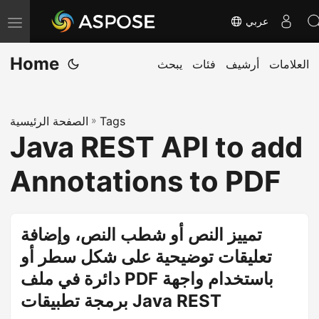
عربي
T
o
Home
العلامات
أرشيف
فئات
يبحث
g
g
l
Tags
»
الصفحة الرئيسية
e
Java REST API to add
n
a
Annotations to PDF
v
i
g
تمييز النص أو شطب النص، وإضافة
a
تعليقات توضيحية على شكل سطر أو
t
دائرة في ملف PDF باستخدام واجهة
i
برمجة تطبيقات Java REST
o