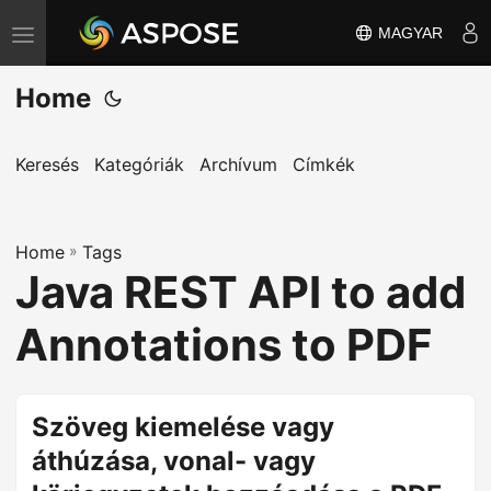
MAGYAR
T
o
Home
g
g
l
Keresés
Kategóriák
Archívum
Címkék
e
n
Home
a
»
Tags
Java REST API to add
v
i
Annotations to PDF
g
a
t
Szöveg kiemelése vagy
i
áthúzása, vonal- vagy
o