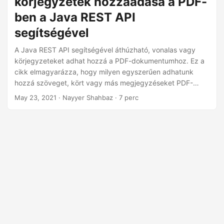
körjegyzetek hozzáadása a PDF-
n
ben a Java REST API
segítségével
A Java REST API segítségével áthúzható, vonalas vagy
körjegyzeteket adhat hozzá a PDF-dokumentumhoz. Ez a
cikk elmagyarázza, hogy milyen egyszerűen adhatunk
hozzá szöveget, kört vagy más megjegyzéseket PDF-
fájlba.
May 23, 2021
· Nayyer Shahbaz · 7 perc