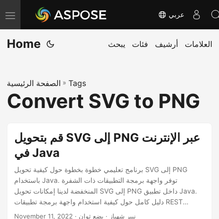
عربي
T
o
Home
العلامات
أرشيف
فئات
يبحث
g
g
l
Tags
»
الصفحة الرئيسية
e
Convert SVG to PNG
n
a
v
قم بتحويل SVG إلى PNG عبر الإنترنت
i
في Java
g
a
برنامج تعليمي خطوة بخطوة حول كيفية تحويل SVG إلى PNG
باستخدام Java. توفر واجهة برمجة التطبيقات ذات الشفرة
t
المنخفضة لدينا إمكانات تحويل SVG إلى PNG داخل تطبيق Java.
i
دليل كامل حول كيفية استخدام واجهة برمجة تطبيقات REST
o
للتحويل عبر الإنترنت من SVG إلى PNG على أي نظام أساسي.
· نيير شهباز · بضع ثوان
November 11, 2022