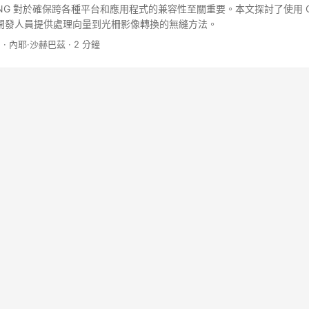
 PNG 對於確保跨各種平台和應用程式的兼容性至關重要。本文探討了使用 C#
為開發人員提供處理向量到光柵影像轉換的無縫方法。
1
· 內耶·沙赫巴茲 · 2 分鐘