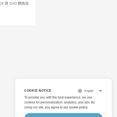
 將 SVG 轉換為
COOKIE NOTICE
To provide you with the best experience, we use
cookies for personalization, analytics, and ads. By
using our site, you agree to
our cookie policy
.