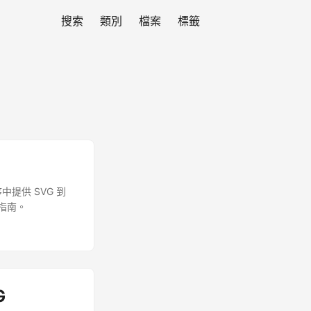
搜索
類別
檔案
標籤
序中提供 SVG 到
整指南。
G