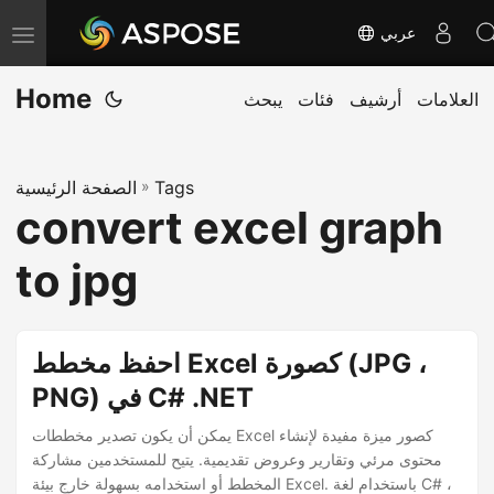
عربي
T
o
Home
العلامات
أرشيف
فئات
يبحث
g
g
l
Tags
»
الصفحة الرئيسية
e
convert excel graph
n
a
to jpg
v
i
g
احفظ مخطط Excel كصورة (JPG ،
a
PNG) في C# .NET
t
يمكن أن يكون تصدير مخططات Excel كصور ميزة مفيدة لإنشاء
i
محتوى مرئي وتقارير وعروض تقديمية. يتيح للمستخدمين مشاركة
o
المخطط أو استخدامه بسهولة خارج بيئة Excel. باستخدام لغة C# ،