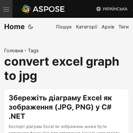
УКРАЇНСЬКА
T
o
Home
g
Пошук
Категорії
Архів
Теги
g
l
Головна
»
Tags
e
convert excel graph
n
a
to jpg
v
i
g
Збережіть діаграму Excel як
a
зображення (JPG, PNG) у C#
t
.NET
i
o
Експорт діаграм Excel як зображень може бути
корисною функцією для створення візуального вмісту,