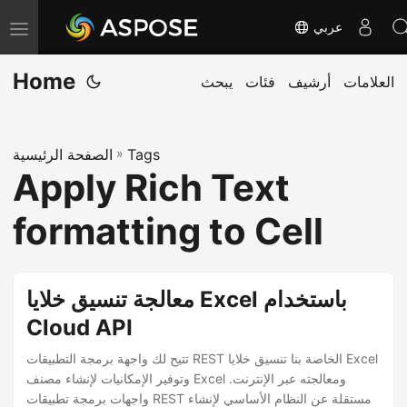
عربي
T
o
Home
العلامات
أرشيف
فئات
يبحث
g
g
l
Tags
»
الصفحة الرئيسية
e
Apply Rich Text
n
a
formatting to Cell
v
i
g
معالجة تنسيق خلايا Excel باستخدام
a
Cloud API
t
تتيح لك واجهة برمجة التطبيقات REST الخاصة بنا تنسيق خلايا Excel
i
وتوفير الإمكانيات لإنشاء مصنف Excel ومعالجته عبر الإنترنت.
o
واجهات برمجة تطبيقات REST مستقلة عن النظام الأساسي لإنشاء