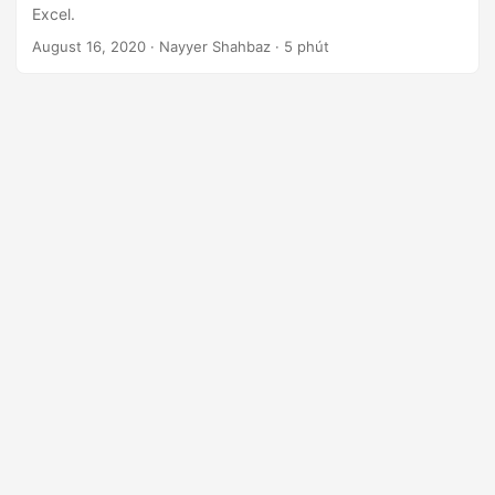
ớ
Excel.
n
August 16, 2020
· Nayyer Shahbaz · 5 phút
g