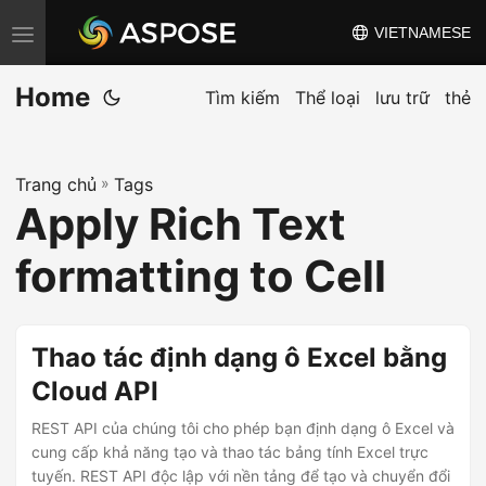
VIETNAMESE
C
h
Home
u
Tìm kiếm
Thể loại
lưu trữ
thẻ
y
ể
Trang chủ
»
Tags
n
Apply Rich Text
đ
ổ
formatting to Cell
i
đ
i
Thao tác định dạng ô Excel bằng
ề
Cloud API
u
REST API của chúng tôi cho phép bạn định dạng ô Excel và
h
cung cấp khả năng tạo và thao tác bảng tính Excel trực
ư
tuyến. REST API độc lập với nền tảng để tạo và chuyển đổi