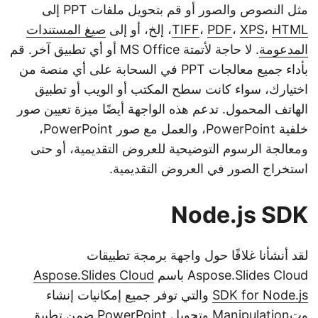
مثل النصوص والصور أو قم بتحويل ملفات PPT إلى
HTML
،
XPS
،
PDF
،
TIFF
، إلخ، أو إلى
صيغ المستندات
المدعومة
. لا حاجة لأتمتة MS Office أو أي تطبيق آخر. قم
بأداء جميع معالجات PPT في السحابة على أي منصة من
اختيارك، سواء كانت سطح المكتب أو الويب أو تطبيق
الهاتف المحمول. تدعم هذه الواجهة أيضًا ميزة تعيين صور
خلفية PowerPoint، والعمل مع صور PowerPoint،
ومعالجة الرسوم التوضيحية للعروض التقديمية، أو حتى
استخراج الصور في العروض التقديمية.
Node.js SDK
لقد أنشأنا غلافًا حول واجهة برمجة تطبيقات
Aspose.Slides Cloud باسم
Aspose.Slides Cloud
SDK for Node.js
والتي توفر جميع إمكانيات إنشاء
وتManipulation وتحويل PowerPoint ضمن تطبيق