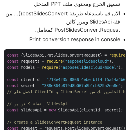
تنسيق الخرج ومحتوى ملف PPT المدخل
الآن قم باستدعاء طريقة postSlidesConvert()… من
فئة SlidesApi ومرر كائن
PostSlidesConvertRequest كمعامل.
Print conversion response in console
const
 {SlidesApi,PutSlidesConvertRequest} = 
require
(
"
const
 requests = 
require
(
"asposeslidescloud"
const
 models = 
require
(
"asposeslidescloud/model"
);

const
 clientId = 
"718e4235-8866-4ebe-bff4-f5a14a4b646
const
 secret = 
"388e864b819d8b067a8b1cb625a2ea8e"
// إنشاء كائن من SlidesApi
const
 slidesApi = 
new
 SlidesApi(clientId, secret);

// create a SlidesConvertRequest instance
const
 request = requests.PostSlidesConvertRequest();
