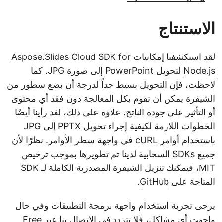
الاستنتاج
لقد استكشفنا إمكانيات
Aspose.Slides Cloud SDK for
Node.js
لتحويل PowerPoint إلى صورة JPG. كما
لاحظت، فإن التحويل بسيط جداً لدرجة أن بضع سطور من
الشيفرة يمكن أن تقوم بكل المعالجة دون فقد أي محتوى
أو التأثير على جودة الناتج. علاوة على ذلك، لقد رأينا أيضًا
الخطوات اللازمة لكيفية إجراء تحويل PPTX إلى JPG
باستخدام أوامر cURL في واجهة سطر الأوامر. نظرًا لأن
جميع SDKs السحابية لدينا تم تطويرها بموجب ترخيص
MIT، فيمكنك تنزيل الشيفرة المصدرية الكاملة لـ SDK
المتاحة على
GitHub
.
يرجى تجربة استخدام واجهة برمجة التطبيقات وفي حال
واجهت أي مشاكل، فلا تتردد في الاتصال بنا عبر
Free