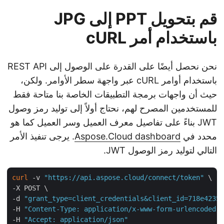
قم بتحويل PPT إلى JPG
باستخدام أمر cURL
نحن نحصل أيضًا على القدرة على الوصول إلى REST API
باستخدام أوامر cURL عبر واجهة سطر الأوامر. ولكن،
حيث أن واجهات برمجة التطبيقات الخاصة بنا متاحة فقط
للمستخدمين المصرح لهم، نحتاج أولاً إلى توليد رمز وصول
JWT بناءً على تفاصيل معرف العميل وسر العميل كما هو
محدد في
Aspose.Cloud dashboard
. يرجى تنفيذ الأمر
التالي لتوليد رمز الوصول JWT.
curl
 -v 
"https://api.aspose.cloud/connect/token"
 \

-X POST \

-d 
"grant_type=client_credentials&client_id=718e4235-
-H 
"Content-Type: application/x-www-form-urlencoded"
 
-H 
"Accept: application/json"