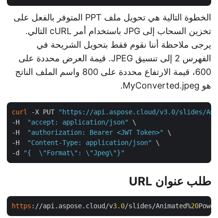
الخطوة التالية هي تحويل ملف PPT المتوفر بالفعل على
تخزين السحاب إلى JPG باستخدام أمر cURL التالي.
يرجى ملاحظة أننا نقوم فقط بتحويل الشريحة في
الفهرس 2 إلى تنسيق JPEG. قيمة العرض محددة على
600، قيمة الارتفاع محددة على 800 واسم الملف الناتج
هو MyConverted.jpeg.
curl
 -X PUT 
"https://api.aspose.cloud/v3.0/slides/Ani
-H  
"accept: application/json"
 \

-H  
"authorization: Bearer <JWT Token>"
 \

-H  
"Content-Type: application/json"
 \

-d 
"{  \"Format\": \"Jpeg\"}"
طلب عنوان URL
https
://api.aspose.cloud/v
3
.
0
/slides/Animated%
20
Power