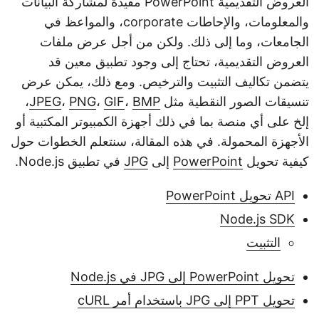
العروض التقديمية PowerPoint مفيدة لمشاركة البيانات
والمعلومات، والإحاطات corporate، والمواعظ في
الجامعات، وما إلى ذلك. ولكن من أجل عرض ملفات
العروض التقديمية، تحتاج إلى وجود تطبيق معين قد
يتضمن تكاليف التثبيت والترخيص. ومع ذلك، يمكن عرض
تنسيقات الصور النقطية مثل
BMP
،
GIF
،
PNG
،
JPEG
،
إلخ على أي منصة بما في ذلك أجهزة الكمبيوتر المكتبية أو
الأجهزة المحمولة. في هذه المقالة، سنتعلم الخطوات حول
كيفية تحويل
PowerPoint
إلى
JPG
في تطبيق Node.js.
API تحويل PowerPoint
Node.js SDK
التثبيت
تحويل PowerPoint إلى JPG في Node.js
تحويل PPT إلى JPG باستخدام أمر cURL