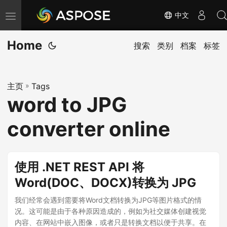
中文
切
换
Home
导
搜索
类别
档案
标签
航
主页
»
Tags
word to JPG
converter online
使用 .NET REST API 将
Word(DOC、DOCX)转换为 JPG
我们经常会遇到需要将Word文档转换为JPG等图片格式的情
况。这可能是由于各种原因造成的，例如为社交媒体创建视觉
内容、在网站中嵌入图像，或者只是转换文档以便于共享。在