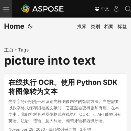
中文
切
换
Home
导
搜索
类别
档案
标签
航
主页
»
Tags
picture into text
在线执行 OCR。使用 Python SDK
将图像转为文本
光学字符识别是一种识别光栅图像内容的智能方法。当您需要
以数字格式保存旧档案文献时，它甚至会变得更加有用。在本
文中，我们将对各种图像格式在线执行 OCR。云 API 能够识别
英语、法语、德语、意大利语、葡萄牙语和西班牙语。
November 29, 2020
· 奈耶尔·沙赫巴兹 · 3 分钟