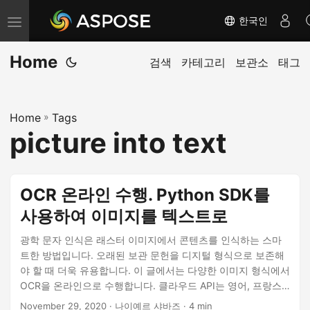
한국인
내
비
Home
게
검색
카테고리
보관소
태그
이
션
Home
»
Tags
전
picture into text
환
OCR 온라인 수행. Python SDK를
사용하여 이미지를 텍스트로
광학 문자 인식은 래스터 이미지에서 콘텐츠를 인식하는 스마
트한 방법입니다. 오래된 보관 문헌을 디지털 형식으로 보존해
야 할 때 더욱 유용합니다. 이 글에서는 다양한 이미지 형식에서
OCR을 온라인으로 수행합니다. 클라우드 API는 영어, 프랑스
어, 독일어, 이탈리아어, 포르투갈어 및 스페인어를 인식할 수
November 29, 2020
· 나이예르 샤바즈 · 4 min