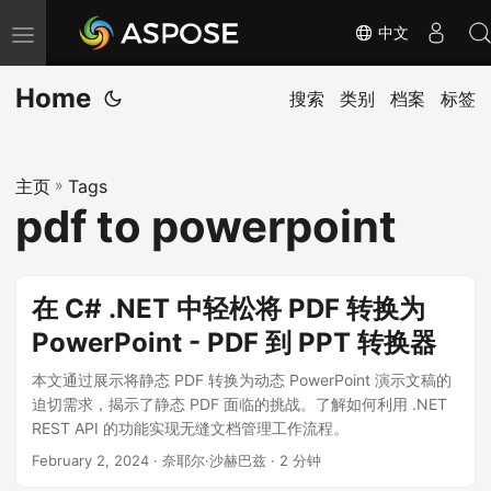
中文
切
换
Home
导
搜索
类别
档案
标签
航
主页
»
Tags
pdf to powerpoint
在 C# .NET 中轻松将 PDF 转换为
PowerPoint - PDF 到 PPT 转换器
本文通过展示将静态 PDF 转换为动态 PowerPoint 演示文稿的
迫切需求，揭示了静态 PDF 面临的挑战。了解如何利用 .NET
REST API 的功能实现无缝文档管理工作流程。
February 2, 2024
· 奈耶尔·沙赫巴兹 · 2 分钟