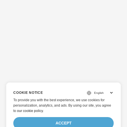
提供，或加载已存在于云存储上的文件。 PowerPoint 转换 API
Aspose.Slides Cloud 是我们领先的文件格式 API 之一，专门
提供 PowerPoint 演示文稿处理的服务。您可以使用该 API 创
建、操作以及转换 PowerPoint presentation 格式为其他支持
的格式。因此，它还提供将 PPTX 文件转换为 PDF 格式的功
能，同样，您也可以将 PDF 转换为 PPTX 格式。
COOKIE NOTICE
To provide you with the best experience, we use cookies for
personalization, analytics, and ads. By using our site, you agree
to
our cookie policy
.
ACCEPT