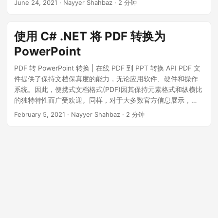
June 24, 2021
· Nayyer Shahbaz · 2 分钟
理解转换过程并排除您可能遇到的任何问题。无论您是学生、
专业人士还是企业主，我们的博客都提供了关于将 PDF 转换为
PowerPoint 和 PPT 转换为 PDF 所需的所有信息。
使用 C# .NET 将 PDF 转换为
PowerPoint
PDF 转 PowerPoint 转换 | 在线 PDF 到 PPT 转换 API PDF 文
件提供了保持文档保真度的能力，无论应用软件、硬件和操作
系统。因此，便携式文档格式(PDF)因其保持元素格式和纵横比
的独特特性而广受欢迎。同样，对于大多数官方信息展示，
PowerPoint 演示文稿(PPTX， PPT， PPTM， ODP， OTP
February 5, 2021
· Nayyer Shahbaz · 2 分钟
等)被广泛使用。因此，在创建演示文稿时，我们可能会收到需
要整合到 PowerPoint 演示文稿格式中的 PDF 格式信息。然
而，如果我们需要对大量文档进行转换，这将非常繁琐。因
此，编程解决方案是一种可行的方法。 在这个博客中，我们将
探讨以下主题 云 API PowerPoint 转换 API 在 C# 中将 PDF 转
换为 PowerPoint PPT 转 PDF 转换器使用 C# 云 API 我们的云
解决方案在提供的功能和服务方面非常独特。以 RESTful APIs
的形式提供我们在这些年中获得的相同能力。无需安装软件，
您甚至可以通过使用 cURL 命令在命令提示符下执行文档/文件
处理。在此文档处理过程中，您可以将输入文件作为输入参数