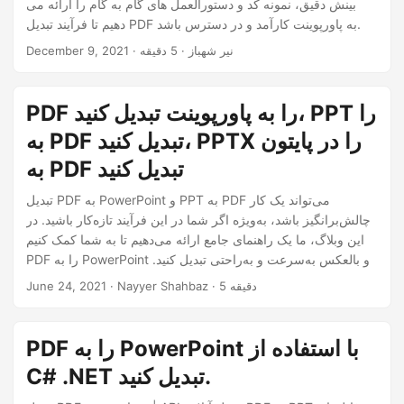
بینش دقیق، نمونه کد و دستورالعمل های گام به گام را ارائه می
دهیم تا فرآیند تبدیل PDF به پاورپوینت کارآمد و در دسترس باشد.
· نیر شهباز · 5 دقیقه
December 9, 2021
PDF را به پاورپوینت تبدیل کنید، PPT را
به PDF تبدیل کنید، PPTX را در پایتون
به PDF تبدیل کنید
تبدیل PDF به PowerPoint و PPT به PDF می‌تواند یک کار
چالش‌برانگیز باشد، به‌ویژه اگر شما در این فرآیند تازه‌کار باشید. در
این وبلاگ، ما یک راهنمای جامع ارائه می‌دهیم تا به شما کمک کنیم
PDF را به PowerPoint و بالعکس به‌سرعت و به‌راحتی تبدیل کنید.
ما بهترین ابزارها و روش‌ها را پوشش می‌دهیم تا اطمینان حاصل
· Nayyer Shahbaz · 5 دقیقه
June 24, 2021
کنیم که فرآیند تبدیل شما بی‌وقفه و کارآمد است. آموزش گام به
گام ما به شما کمک می‌کند تا فرآیند تبدیل را درک کنید و هرگونه
مشکلی که ممکن است با آن مواجه شوید را برطرف کنید. چه شما
PDF را به PowerPoint با استفاده از
یک دانش‌آموز، یک حرفه‌ای، یا یک مالک کسب‌وکار باشید، وبلاگ ما
C# .NET تبدیل کنید.
هر آنچه را که نیاز دارید برای تبدیل PDF به PowerPoint و PPT به
PDF در اختیار شما قرار می