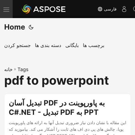
فارسی
T
o
Home
g
g
l
برچسب ها
بایگانی
دسته بندی ها
جستجو کردن
e
n
Tags
»
a
خانه
pdf to powerpoint
v
i
g
تبدیل آسان PDF به پاورپوینت در
a
C#.NET - تبدیل PDF به PPT
t
i
این مقاله با نشان دادن نیاز ضروری تبدیل آنها به ارائه های پاورپوینت
o
پویا، چالش های پی دی اف های ثابت را آشکار می کند. بیاموزید که