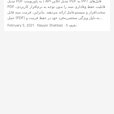
تبدیل PDF به پاورپوینت | API تبدیل آنلاین PDF به PPT فایل‌های
PDF قابلیت حفظ وفاداری سند را بدون توجه به نرم‌افزار کاربردی،
سخت‌افزار و سیستم‌عامل ارائه می‌دهند. بنابراین، فرمت سند قابل
حمل (PDF) به دلیل ویژگی منحصربه‌فرد خود در حفظ فرمت و
نسبت ابعاد عناصر به طور گسترده‌ای محبوب است. به همین ترتیب،
· Nayyer Shahbaz · 5 دقیقه
February 5, 2021
برای بیشتر نمایه‌های رسمی اطلاعات، ارائه‌های پاورپوینت (PPTX،
PPT، PPTM، ODP، OTP و غیره) معمولاً استفاده می‌شود.