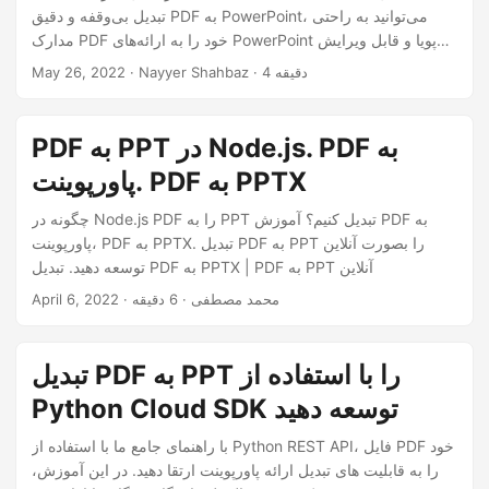
تبدیل بی‌وقفه و دقیق PDF به PowerPoint، می‌توانید به راحتی
مدارک PDF خود را به ارائه‌های PowerPoint پویا و قابل ویرایش
تبدیل کنید. خداحافظی کنید با کپی-چسباندن دستی و تنظیمات
· Nayyer Shahbaz · 4 دقیقه
May 26, 2022
خسته‌کننده قالب و قابلیت‌های Java Cloud SDK را برای تبدیل
ارائه PDF به PowerPoint باز کنید.
PDF به PPT در Node.js. PDF به
پاورپوینت. PDF به PPTX
چگونه در Node.js PDF را به PPT تبدیل کنیم؟ آموزش PDF به
پاورپوینت، PDF به PPTX. تبدیل PDF به PPT را بصورت آنلاین
توسعه دهید. تبدیل PDF به PPTX | PDF به PPT آنلاین
· محمد مصطفی · 6 دقیقه
April 6, 2022
تبدیل PDF به PPT را با استفاده از
Python Cloud SDK توسعه دهید
با راهنمای جامع ما با استفاده از Python REST API، فایل PDF خود
را به قابلیت های تبدیل ارائه پاورپوینت ارتقا دهید. در این آموزش،