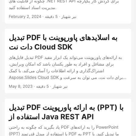
چگونه از قابلیت های .NET REST API برای گردش کار یکپارچه
n
مدیریت اسناد استفاده کنید.
· نیر شهباز · 5 دقیقه
February 2, 2024
تبدیل PDF به اسلایدهای پاورپوینت با
دات نت Cloud SDK
تبدیل فایل‌های PDF به ارائه‌های پاورپوینت می‌تواند یک ابزار مفید
برای مشاغل و افراد به طور یکسان باشد که امکان ویرایش،
اشتراک‌گذاری و ارائه اطلاعات را آسان می‌کند. با کمک
Aspose.Slides Cloud SDK برای دات نت، می توان به سرعت و
به راحتی به این فرآیند دست یافت. در این مقاله، مراحل تبدیل
· نیر شهباز · 5 دقیقه
May 8, 2023
فایل‌های PDF به ارائه‌های پاورپوینت با استفاده از Aspose.Slides
Cloud SDK را شرح می‌دهیم، همچنین نکات و بینش‌های بیشتری را
برای بهینه‌سازی تبدیل‌های شما ارائه می‌کنیم.
تبدیل PDF به ارائه پاورپوینت (PPT) با
استفاده از Java REST API
یاد بگیرید که چگونه به راحتی PDF را به ارائه‌های PowerPoint
(PPT) با استفاده از مبدل قدرتمند PDF به PPT ما تبدیل کنید. با