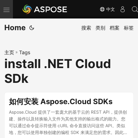
中文
切
换
Home
导
搜索
类别
档案
标签
航
主页
»
Tags
install .NET Cloud
SDk
如何安装 Aspose.Cloud SDKs
Aspose.Cloud 提供了一套庞大的基于云的 REST API，提供创
建、操作以及转换输入文件为其他支持的输出格式的能力。您
可以通过命令提示符使用 cURL 命令直接访问这些 API。类似
地，您可以使用单独创建的编程 SDK 来满足您的需求。因此，