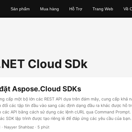
Sản phẩm
Mua hàng
Hỗ Trợ
Trang Web
Về C
l .NET Cloud SDk
 đặt Aspose.Cloud SDKs
ng cấp một bộ lớn các REST API dựa trên đám mây, cung cấp khả nă
đổi các tập tin đầu vào sang các định dạng đầu ra khác được hỗ tr
iếp các API bằng cách sử dụng các lệnh cURL qua Command Prompt.
ác SDK lập trình được tạo riêng lẻ để đáp ứng các yêu cầu của bạn.
1
· Nayyer Shahbaz · 5 phút