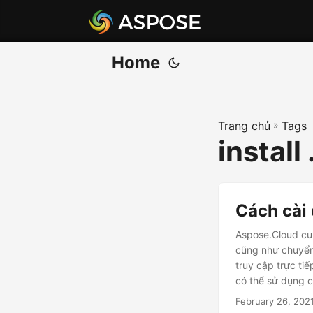
Home
Trang chủ
»
Tags
instal
Cách cài
Aspose.Cloud cu
cũng như chuyển 
truy cập trực t
có thể sử dụng c
February 26, 202