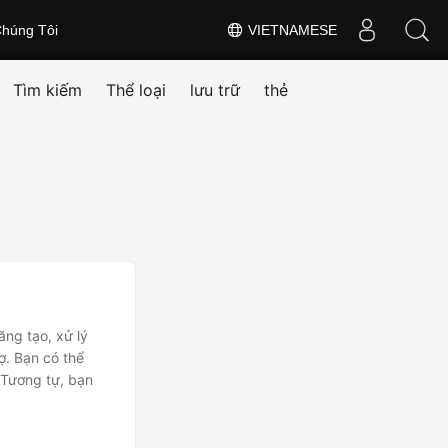
húng Tôi
VIETNAMESE
Tìm kiếm
Thể loại
lưu trữ
thẻ
ng tạo, xử lý
ợ. Bạn có thể
 Tương tự, bạn