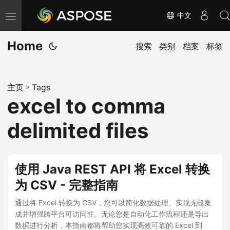
中文
切
换
Home
导
搜索
类别
档案
标签
航
主页
»
Tags
excel to comma
delimited files
使用 Java REST API 将 Excel 转换
为 CSV - 完整指南
通过将 Excel 转换为 CSV，您可以简化数据处理、实现无缝集
成并增强跨平台可访问性。无论您是自动化工作流程还是导出
数据进行分析，本指南都将帮助您实现高效可靠的 Excel 到