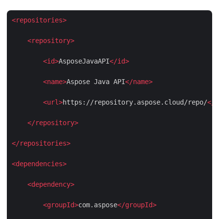
<
repositories
>
<
repository
>
<
id
>
AsposeJavaAPI
</
id
>
<
name
>
Aspose Java API
</
name
>
<
url
>
https://repository.aspose.cloud/repo/
</
u
</
repository
>
</
repositories
>
<
dependencies
>
<
dependency
>
<
groupId
>
com.aspose
</
groupId
>