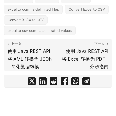
excel to comma delimited files
Convert Excel to CSV
Convert XLSX to CSV
excel to csv comma separated values
« 上一页
下一页 »
使用 Java REST API
使用 Java REST API
将 XML 转换为 JSON
将 Excel 转换为 PDF -
– 简化数据转换
分步指南