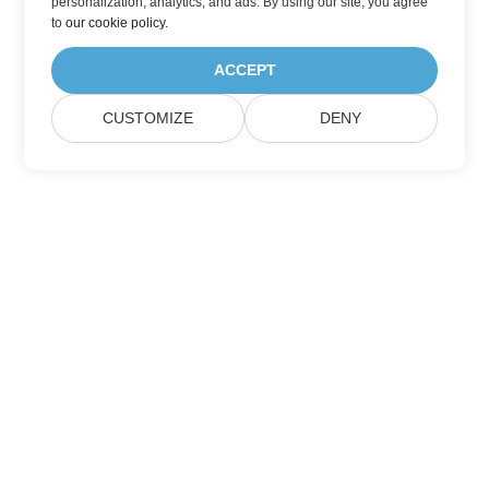
personalization, analytics, and ads. By using our site, you agree
to
our cookie policy
.
ACCEPT
CUSTOMIZE
DENY
家
产品
新版本