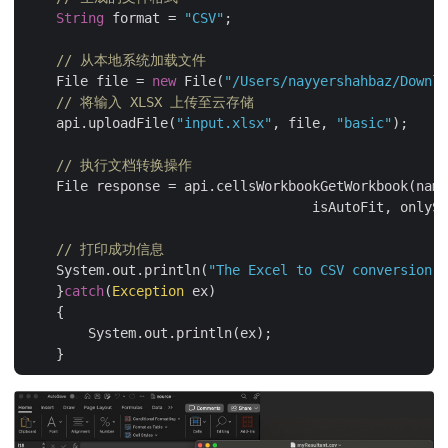
String
 format = 
"CSV"
;

// 从本地系统加载文件
    File file = 
new
 File(
"/Users/nayyershahbaz/Downlo
// 将输入 XLSX 上传至云存储
    api.uploadFile(
"input.xlsx"
, file, 
"basic"
);

// 执行文档转换操作
    File response = api.cellsWorkbookGetWorkbook(name
			            isAutoFit, onlyS
// 打印成功信息
    System.out.println(
"The Excel to CSV conversion c
    }
catch
(
Exception
 ex)

    {

        System.out.println(ex);
