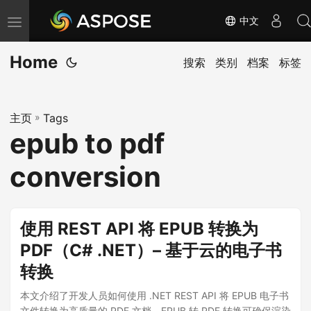
中文
切
换
Home
导
搜索
类别
档案
标签
航
主页
»
Tags
epub to pdf
conversion
使用 REST API 将 EPUB 转换为
PDF（C# .NET）– 基于云的电子书
转换
本文介绍了开发人员如何使用 .NET REST API 将 EPUB 电子书
文件转换为高质量的 PDF 文档。EPUB 转 PDF 转换可确保渲染