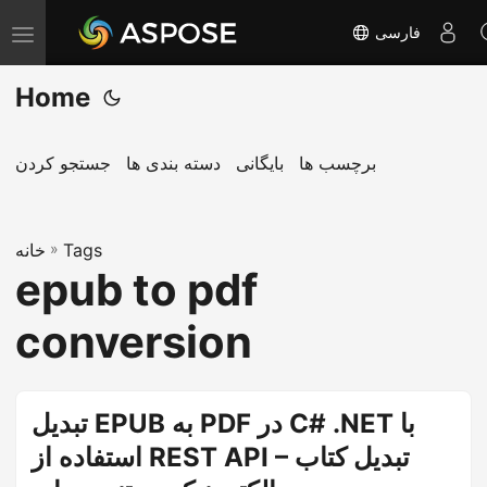
فارسی
T
o
Home
g
g
l
برچسب ها
بایگانی
دسته بندی ها
جستجو کردن
e
n
Tags
»
a
خانه
epub to pdf
v
i
conversion
g
a
t
تبدیل EPUB به PDF در C# .NET با
i
استفاده از REST API – تبدیل کتاب
o