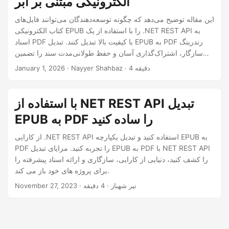
الکترونیکی مبتنی بر ابر
n
این مقاله توضیح می‌دهد که چگونه توسعه‌دهندگان می‌توانند فایل‌های
کتاب الکترونیکی EPUB را با استفاده از یک .NET REST API به
اسناد PDF با کیفیت بالا تبدیل کنند. تبدیل EPUB به PDF رندرینگ
سازگار، اشتراک‌گذاری آسان و حفظ طولانی‌مدت سند را تضمین
می‌کند.
· Nayyer Shahbaz · 4 دقیقه
January 1, 2026
با استفاده از NET REST API تبدیل
EPUB به PDF را ساده کنید
از کارایی .NET REST API استفاده کنید و تبدیل یکپارچه EPUB به
PDF را تجربه کنید. مزایای تبدیل EPUB به PDF با NET REST API
را کشف کنید، دنیایی از کارایی، سازگاری و ارائه اسناد پیشرفته را
برای پروژه های خود باز می کند.
· نیر شهباز · 4 دقیقه
November 27, 2023