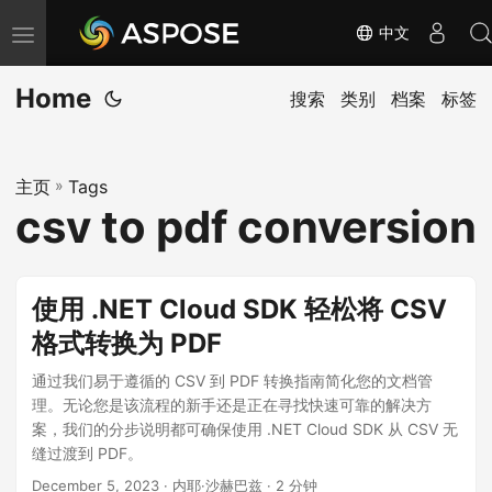
中文
切
换
Home
导
搜索
类别
档案
标签
航
主页
»
Tags
csv to pdf conversion
使用 .NET Cloud SDK 轻松将 CSV
格式转换为 PDF
通过我们易于遵循的 CSV 到 PDF 转换指南简化您的文档管
理。无论您是该流程的新手还是正在寻找快速可靠的解决方
案，我们的分步说明都可确保使用 .NET Cloud SDK 从 CSV 无
缝过渡到 PDF。
December 5, 2023
· 内耶·沙赫巴兹 · 2 分钟