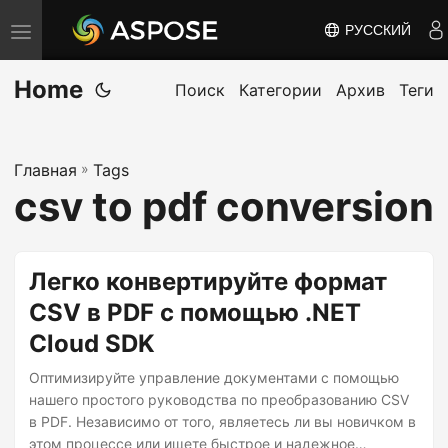
РУССКИЙ
П
е
Home
р
Поиск
Категории
Архив
Теги
е
к
Главная
»
Tags
л
csv to pdf conversion
ю
ч
и
Легко конвертируйте формат
т
CSV в PDF с помощью .NET
ь
Cloud SDK
н
а
Оптимизируйте управление документами с помощью
в
нашего простого руководства по преобразованию CSV
в PDF. Независимо от того, являетесь ли вы новичком в
и
этом процессе или ищете быстрое и надежное