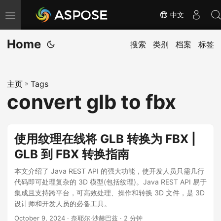
中文
切
换
Home
导
搜索
类别
档案
标签
航
主页
»
Tags
convert glb to fbx
使用纹理在线将 GLB 转换为 FBX |
GLB 到 FBX 转换指南
本文介绍了 Java REST API 的强大功能，使开发人员只需几行
代码即可处理复杂的 3D 模型(包括纹理)。Java REST API 易于
集成且支持跨平台，可高效处理、操作和转换 3D 文件，是 3D
设计师和开发人员的必备工具。
October 9, 2024
· 奈耶尔·沙赫巴兹 · 2 分钟