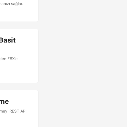
anızı sağlar.
Basit
’den FBX’e
rme
ürmeyi REST API