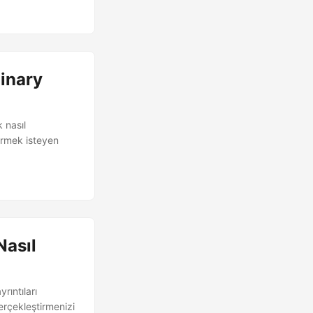
Binary
 nasıl
ürmek isteyen
Nasıl
rıntıları
rçekleştirmenizi