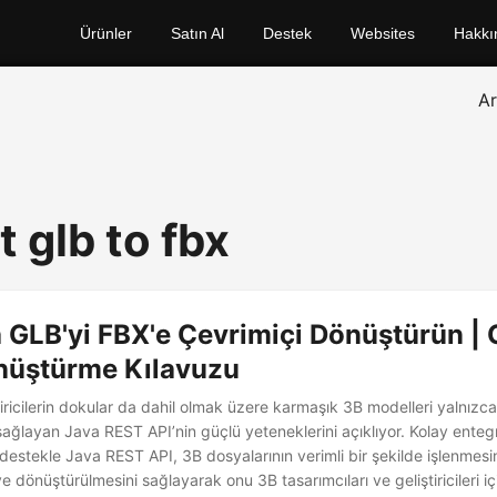
Ürünler
Satın Al
Destek
Websites
Hakkı
A
 glb to fbx
 GLB'yi FBX'e Çevrimiçi Dönüştürün |
nüştürme Kılavuzu
iricilerin dokular da dahil olmak üzere karmaşık 3B modelleri yalnızca
 sağlayan Java REST API’nin güçlü yeteneklerini açıklıyor. Kolay ente
 destekle Java REST API, 3B dosyalarının verimli bir şekilde işlenmesin
 dönüştürülmesini sağlayarak onu 3B tasarımcıları ve geliştiricileri 