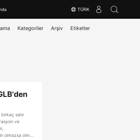
nda
TÜRK
rama
Kategoriler
Arşiv
Etiketler
 GLB'den
 birkaç satır
grasyon ve
i,
için olmazsa olmaz