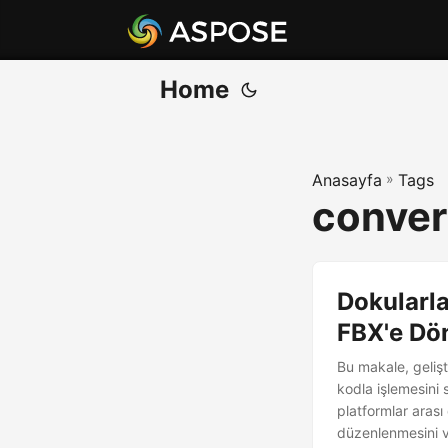
Home
Anasayfa
»
Tags
convert
Dokularla
FBX'e Dö
Bu makale, gelişt
kodla işlemesini
platformlar arası
düzenlenmesini ve