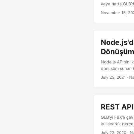
veya hatta GLB’d
November 15, 20
Node.js'd
Dönüşü
Node.js API’sini
dönüşüm sunan RE
July 25, 2021
· Na
REST API
GLB’yi FBX’e çev
kullanarak gerçek
July 22, 2020
· N