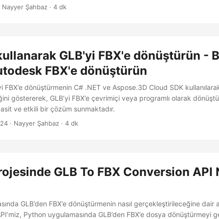
tiriyor.
 Nayyer Şahbaz · 4 dk
ullanarak GLB'yi FBX'e dönüştürün - 
Autodesk FBX'e dönüştürün
i FBX’e dönüştürmenin C# .NET ve Aspose.3D Cloud SDK kullanılarak
eğini göstererek, GLB’yi FBX’e çevrimiçi veya programlı olarak dönüşt
n basit ve etkili bir çözüm sunmaktadır.
024
· Nayyer Şahbaz · 4 dk
rojesinde GLB To FBX Conversion API 
ında GLB’den FBX’e dönüştürmenin nasıl gerçekleştirileceğine dair ay
PI’miz, Python uygulamasında GLB’den FBX’e dosya dönüştürmeyi ge