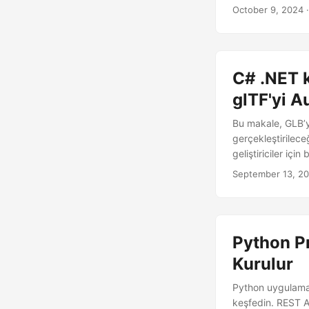
bir araç haline ge
October 9, 2024
·
C# .NET k
glTF'yi 
Bu makale, GLB’y
gerçekleştirilec
geliştiriciler içi
September 13, 2
Python P
Kurulur
Python uygulamas
keşfedin. REST A