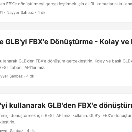
en FBX’e dönüştürmeyi gerçekleştirmek için cURL komutlarını kullanm
21
· Nayyer Şahbaz · 4 dk
e GLB'yi FBX'e Dönüştürme - Kolay ve 
m
 kullanarak GLB’den FBX’e dönüşüm gerçekleştirin. Kolay ve basit GLB
ST tabanlı API’lerimiz.
yyer Şahbaz · 4 dk
'yi kullanarak GLB'den FBX'e dönüştü
rimiçi dönüştürmek için REST API’mizi kullanın. GLB’yi FBX’e dönüşt
leştirin.
ayyer Şahbaz · 4 dk