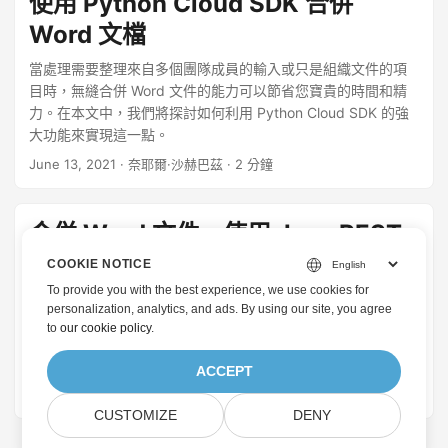
使用 Python Cloud SDK 合併
Word 文檔
當處理需要整理來自多個團隊成員的輸入或只是組織文件的項
目時，無縫合併 Word 文件的能力可以節省您寶貴的時間和精
力。在本文中，我們將探討如何利用 Python Cloud SDK 的強
大功能來實現這一點。
June 13, 2021
· 奈耶爾·沙赫巴茲 · 2 分鐘
合併 Word 文件 - 使用 Java REST
API 合併 DOCX 文件
COOKIE NOTICE
To provide you with the best experience, we use cookies for
我們提供有關使用 Java REST API 輕鬆合併 Word 文件的全面
personalization, analytics, and ads. By using our site, you agree
指南。在本文中，我們將探討如何合併 DOCX 檔案、合併
to
our cookie policy
.
DOC 檔案以簡化您的文件管理流程。本指南為您提供無縫合併
Word 文件的知識和工具，從而實現各種專案的高效文件處理。
ACCEPT
November 24, 2020
· 奈耶爾·沙赫巴茲 · 2 分鐘
CUSTOMIZE
DENY