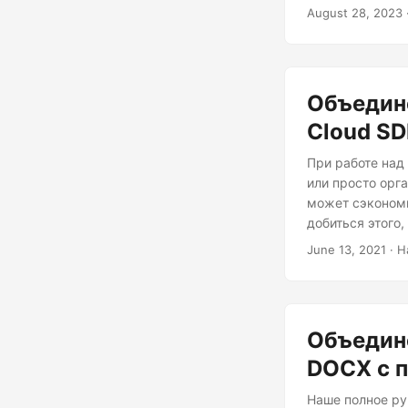
August 28, 2023
Объедин
Cloud S
При работе над
или просто орг
может сэкономи
добиться этого,
June 13, 2021
· Н
Объедин
DOCX с 
Наше полное ру