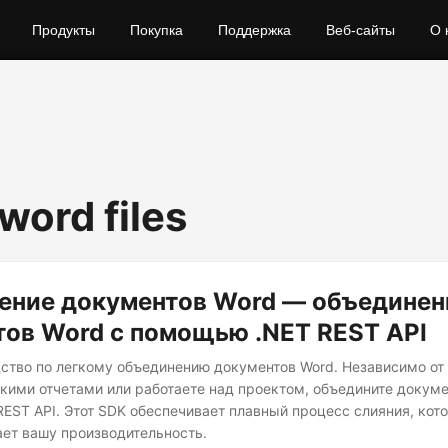
Продукты
Покупка
Поддержка
Веб-сайты
О 
word files
ение документов Word — объединен
ов Word с помощью .NET REST API
ство по легкому объединению документов Word. Независимо от 
ькими отчетами или работаете над проектом, объедините докум
EST API. Этот SDK обеспечивает плавный процесс слияния, кот
ет вашу производительность.