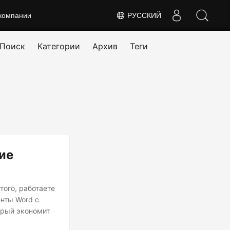
компании
РУССКИЙ
Поиск
Категории
Архив
Теги
ие
того, работаете
енты Word с
орый экономит