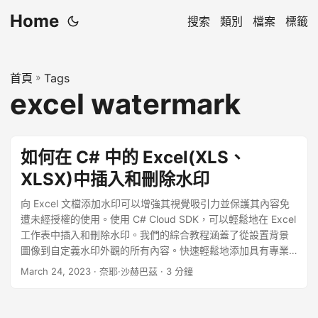
Home
搜索
類別
檔案
標籤
首頁
»
Tags
excel watermark
如何在 C# 中的 Excel(XLS、
XLSX)中插入和刪除水印
向 Excel 文檔添加水印可以增強其視覺吸引力並保護其內容免
遭未經授權的使用。使用 C# Cloud SDK，可以輕鬆地在 Excel
工作表中插入和刪除水印。我們的綜合教程涵蓋了從設置背景
圖像到自定義水印外觀的所有內容。快速輕鬆地添加具有專業
外觀的水印到您的 Excel 文檔，賦予它們獨特的觸感，同時保
March 24, 2023
· 奈耶·沙赫巴茲 · 3 分鐘
護您的寶貴內容。