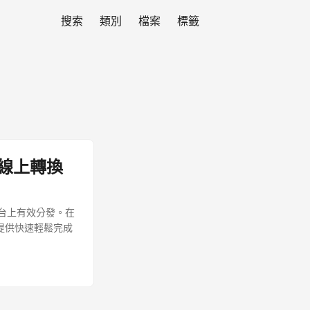
搜索
類別
檔案
標籤
B 線上轉換
平台上有效分發。在
讀者提供快速輕鬆完成