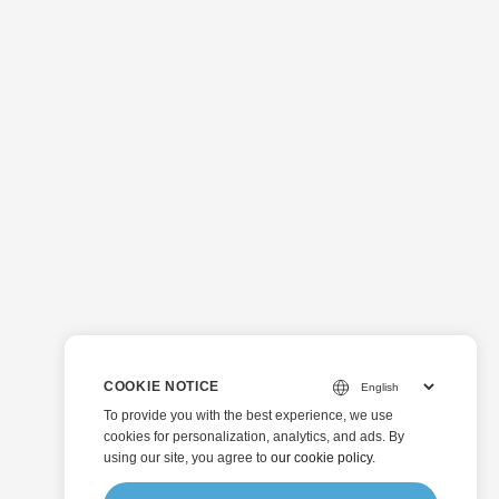
COOKIE NOTICE
To provide you with the best experience, we use
cookies for personalization, analytics, and ads. By
using our site, you agree to
our cookie policy
.