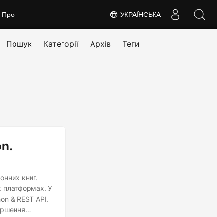
Про
УКРАЇНСЬКА
Пошук
Категорії
Архів
Теги
n.
онних книг.
х платформах. У
on & REST API,
вершення