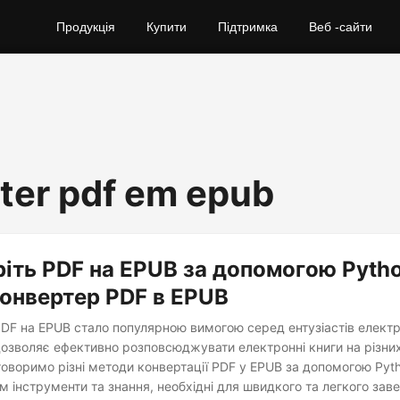
Продукція
Купити
Підтримка
Веб -сайти
ter pdf em epub
іть PDF на EPUB за допомогою Pytho
онвертер PDF в EPUB
DF на EPUB стало популярною вимогою серед ентузіастів електр
озволяє ефективно розповсюджувати електронні книги на різни
бговоримо різні методи конвертації PDF у EPUB за допомогою Pyth
 інструменти та знання, необхідні для швидкого та легкого за