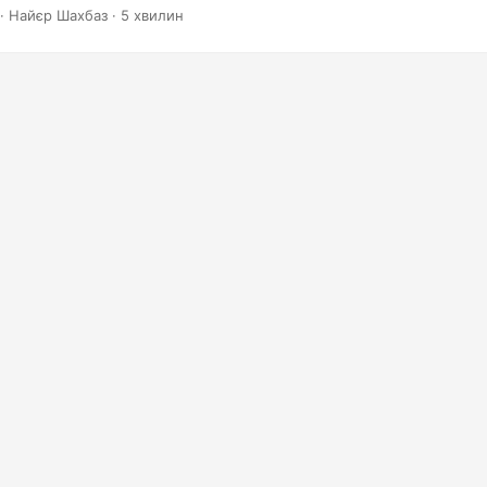
· Найєр Шахбаз · 5 хвилин