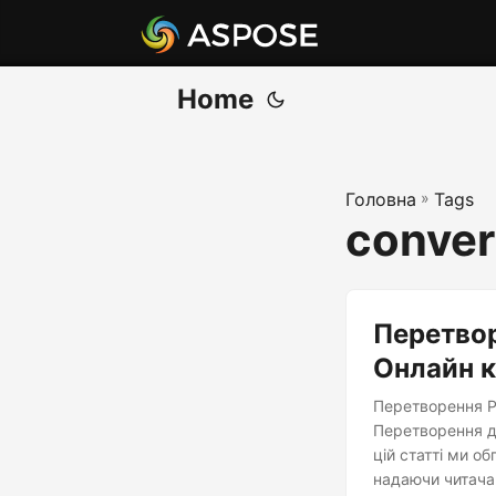
Home
Головна
»
Tags
conver
Перетвор
Онлайн к
Перетворення P
Перетворення д
цій статті ми о
надаючи читачам