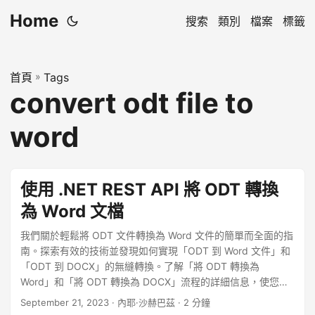
Home
搜索
類別
檔案
標籤
首頁
»
Tags
convert odt file to
word
使用 .NET REST API 將 ODT 轉換
為 Word 文檔
我們關於輕鬆將 ODT 文件轉換為 Word 文件的簡單而全面的指
南。探索有效的技術並發現如何實現「ODT 到 Word 文件」和
「ODT 到 DOCX」的無縫轉換。了解「將 ODT 轉換為
Word」和「將 ODT 轉換為 DOCX」流程的詳細信息，使您能
夠增強文件相容性和可訪問性。
September 21, 2023
· 內耶·沙赫巴茲 · 2 分鐘