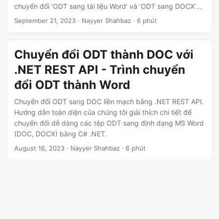
ớ
chuyển đổi ‘ODT sang tài liệu Word’ và ‘ODT sang DOCX’
n
liền mạch. Tìm hiểu những điều cần biết về quy trình
September 21, 2023
· Nayyer Shahbaz · 6 phút
‘chuyển đổi ODT sang Word’ và ‘chuyển đổi ODT sang
g
DOCX’, giúp bạn nâng cao khả năng tương thích và khả
năng truy cập tài liệu.
Chuyển đổi ODT thành DOC với
.NET REST API - Trình chuyển
đổi ODT thành Word
Chuyển đổi ODT sang DOC liền mạch bằng .NET REST API.
Hướng dẫn toàn diện của chúng tôi giải thích chi tiết để
chuyển đổi dễ dàng các tệp ODT sang định dạng MS Word
(DOC, DOCX) bằng C# .NET.
August 16, 2023
· Nayyer Shahbaz · 6 phút