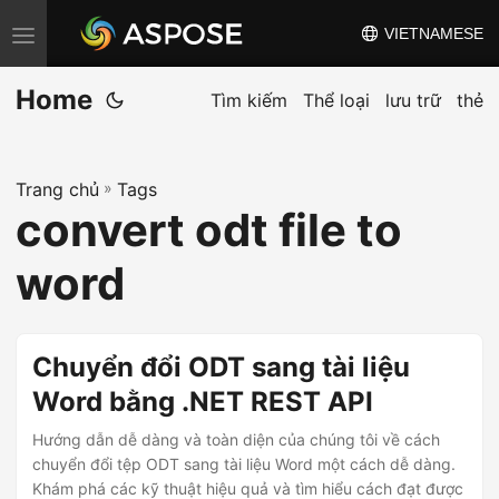
VIETNAMESE
C
h
Home
u
Tìm kiếm
Thể loại
lưu trữ
thẻ
y
ể
Trang chủ
»
Tags
n
convert odt file to
đ
ổ
word
i
đ
i
Chuyển đổi ODT sang tài liệu
ề
Word bằng .NET REST API
u
Hướng dẫn dễ dàng và toàn diện của chúng tôi về cách
h
chuyển đổi tệp ODT sang tài liệu Word một cách dễ dàng.
ư
Khám phá các kỹ thuật hiệu quả và tìm hiểu cách đạt được