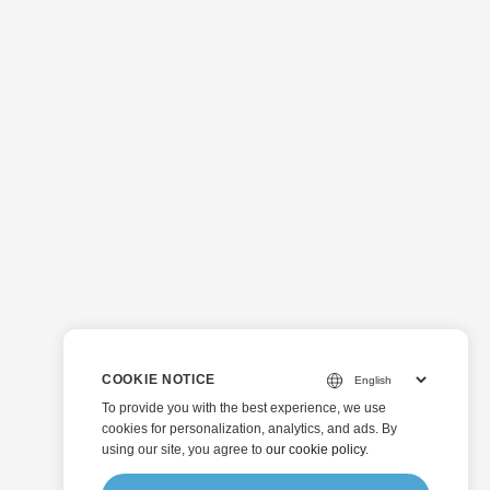
COOKIE NOTICE
To provide you with the best experience, we use
cookies for personalization, analytics, and ads. By
using our site, you agree to
our cookie policy
.