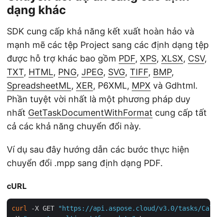
dạng khác
SDK cung cấp khả năng kết xuất hoàn hảo và
mạnh mẽ các tệp Project sang các định dạng tệp
được hỗ trợ khác bao gồm
PDF
,
XPS
,
XLSX
,
CSV
,
TXT
,
HTML
,
PNG
,
JPEG
,
SVG
,
TIFF
,
BMP
,
SpreadsheetML
,
XER
, P6XML,
MPX
và Gdhtml.
Phần tuyệt vời nhất là một phương pháp duy
nhất
GetTaskDocumentWithFormat
cung cấp tất
cả các khả năng chuyển đổi này.
Ví dụ sau đây hướng dẫn các bước thực hiện
chuyển đổi .mpp sang định dạng PDF.
cURL
curl
 -X GET 
"https://api.aspose.cloud/v3.0/tasks/Cale