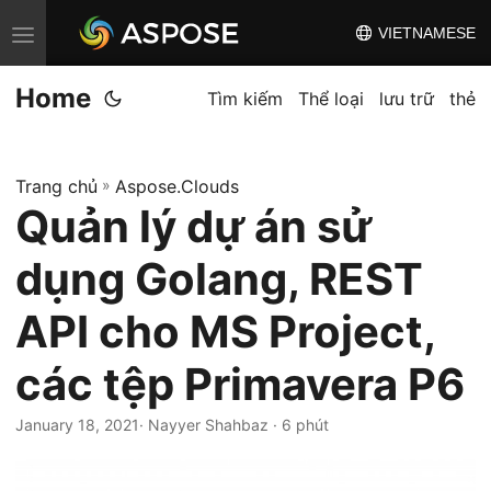
VIETNAMESE
C
h
Home
u
Tìm kiếm
Thể loại
lưu trữ
thẻ
y
ể
Trang chủ
»
Aspose.Clouds
n
Quản lý dự án sử
đ
ổ
dụng Golang, REST
i
đ
API cho MS Project,
i
các tệp Primavera P6
ề
u
January 18, 2021
· Nayyer Shahbaz · 6 phút
h
ư