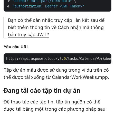
-H 
"accept: multipart/form-data"
 \

-H 
"authorization: Bearer <JWT Token>"
Bạn có thể cân nhắc truy cập liên kết sau để
biết thêm thông tin về
Cách nhận mã thông
báo truy cập JWT?
Yêu cầu URL
https://api.aspose.cloud/v3
.0
/tasks/CalendarWorkWeeks
Tệp dự án mẫu được sử dụng trong ví dụ trên có
thể được tải xuống từ
CalendarWorkWeeks.mpp
.
Đang tải các tập tin dự án
Để thao tác các tập tin, tập tin nguồn có thể
được tải bằng một trong các phương pháp sau