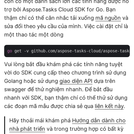
còn có một danh sách lớn các tính năng được hỗ
trợ bởi Aspose.Tasks Cloud SDK for Go. Bạn
thậm chí có thể cân nhắc tải xuống
mã nguồn
và
sửa đổi theo yêu cầu của mình. Việc cài đặt chỉ là
một thao tác một dòng
go
 get -v github.com/aspose-tasks-cloud/aspose-tasks-
Vui lòng bắt đầu khám phá các tính năng tuyệt
vời do SDK cung cấp theo chương trình sử dụng
Golang hoặc sử dụng
giao diện API
dựa trên
swagger để thử nghiệm nhanh. Để bắt đầu
nhanh với SDK, bạn thậm chí có thể thử sử dụng
các đoạn mã mẫu được chia sẻ qua
liên kết này
.
Hãy thoải mái khám phá
Hướng dẫn dành cho
nhà phát triển
và trong trường hợp có bất kỳ