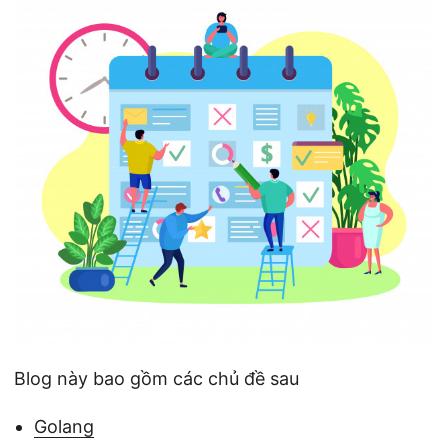
ớ
n
g
Blog này bao gồm các chủ đề sau
Golang