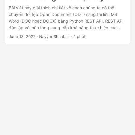
ớ
Bài viết này giải thích chi tiết về cách chúng ta có thể
n
chuyển đổi tệp Open Document (ODT) sang tài liệu MS
g
Word (DOC hoặc DOCX) bằng Python REST API. REST API
độc lập với nền tảng cung cấp khả năng thực hiện các
chức năng chuyển đổi tài liệu một cách dễ dàng.
June 13, 2022
· Nayyer Shahbaz · 4 phút