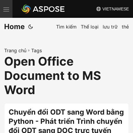
VIETNAMESE
C
h
Home
u
Tìm kiếm
Thể loại
lưu trữ
thẻ
y
ể
Trang chủ
»
Tags
n
Open Office
đ
ổ
Document to MS
i
đ
Word
i
ề
u
Chuyển đổi ODT sang Word bằng
h
Python - Phát triển Trình chuyển
ư
đổi ODT sang DOC trực tuyến