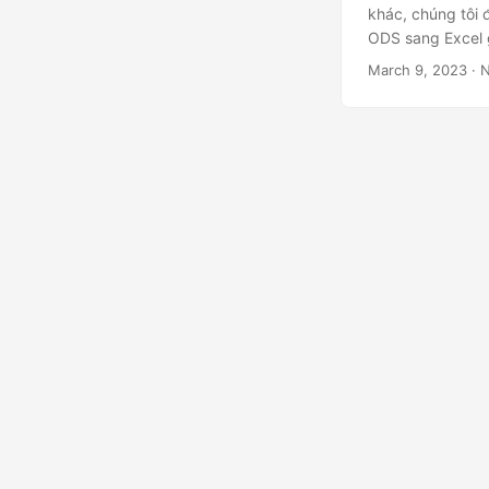
khác, chúng tôi 
ODS sang Excel 
hôm nay và hợp l
March 9, 2023
· N