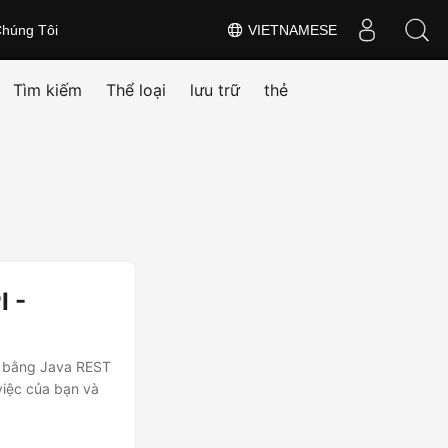
húng Tôi
VIETNAMESE
Tìm kiếm
Thể loại
lưu trữ
thẻ
I -
el bằng Java REST
việc của bạn và