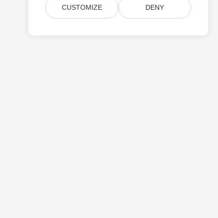
CUSTOMIZE
DENY
Giá Cả
Hỗ Trợ Trả Tiền
Về