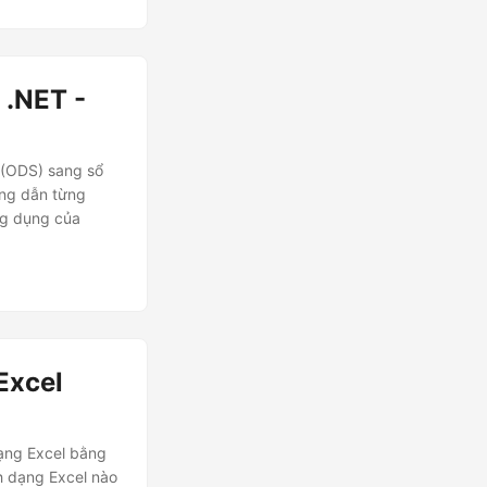
 .NET -
 (ODS) sang sổ
ớng dẫn từng
ng dụng của
Excel
dạng Excel bằng
h dạng Excel nào