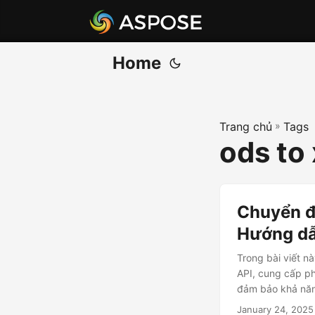
Home
Trang chủ
»
Tags
ods to 
Chuyển đ
Hướng dẫ
Trong bài viết n
API, cung cấp ph
đảm bảo khả năn
January 24, 2025