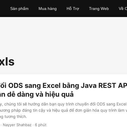
Sản phẩm
Mua hàng
Hỗ Trợ
Trang Web
Về C
xls
ổi ODS sang Excel bằng Java REST AP
n dễ dàng và hiệu quả
ày, chúng tôi sẽ hướng dẫn bạn quy trình chuyển đổi ODS sang Exc
ương pháp đáng tin cậy và hiệu quả để đơn giản hóa quy trình làm 
g tương thích.
· Nayyer Shahbaz · 6 phút