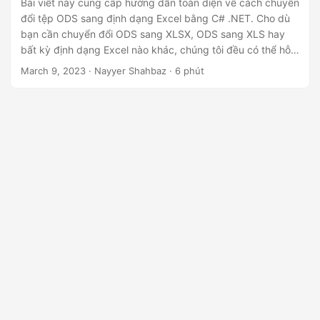
Bài viết này cung cấp hướng dẫn toàn diện về cách chuyển
đổi tệp ODS sang định dạng Excel bằng C# .NET. Cho dù
bạn cần chuyển đổi ODS sang XLSX, ODS sang XLS hay
bất kỳ định dạng Excel nào khác, chúng tôi đều có thể hỗ
trợ bạn. Hướng dẫn từng bước của chúng tôi và công cụ
March 9, 2023
· Nayyer Shahbaz · 6 phút
chuyển đổi ODS sang Excel giúp bạn dễ dàng chuyển đổi
thành công các tệp của mình. Bắt đầu chuyển đổi ngay
hôm nay và hợp lý hóa quy trình làm việc của bạn!