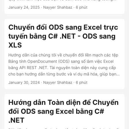
ớ
thích.
January 24, 2025
· Nayyer Shahbaz · 6 phút
n
g
Chuyển đổi ODS sang Excel trực
tuyến bằng C# .NET - ODS sang
XLS
Hướng dẫn của chúng tôi về chuyển đổi liền mạch các tệp
Bảng tính OpenDocument (ODS) sang sổ làm việc Excel
bằng API REST .NET. Tài nguyên toàn diện này cung cấp
cho bạn hướng dẫn từng bước và ví dụ mã hóa, giúp bạn
dễ dàng tích hợp chuyển đổi ODS sang Excel vào ứng
January 30, 2024
· Nayyer Shahbaz · 6 phút
dụng của mình.
Hướng dẫn Toàn diện để Chuyển
đổi ODS sang Excel bằng C#
.NET