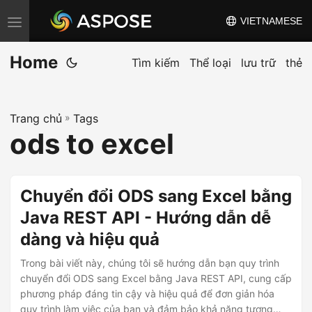
VIETNAMESE
C
h
Home
u
Tìm kiếm
Thể loại
lưu trữ
thẻ
y
ể
Trang chủ
»
Tags
n
ods to excel
đ
ổ
i
Chuyển đổi ODS sang Excel bằng
đ
Java REST API - Hướng dẫn dễ
i
dàng và hiệu quả
ề
u
Trong bài viết này, chúng tôi sẽ hướng dẫn bạn quy trình
h
chuyển đổi ODS sang Excel bằng Java REST API, cung cấp
phương pháp đáng tin cậy và hiệu quả để đơn giản hóa
ư
quy trình làm việc của bạn và đảm bảo khả năng tương