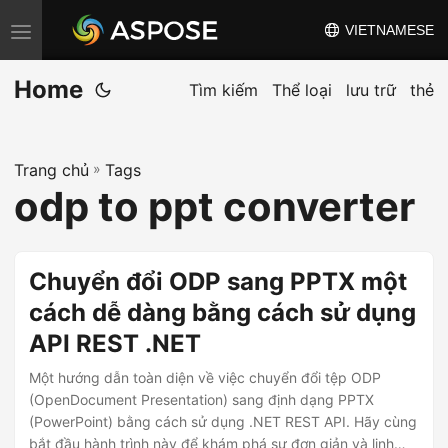
VIETNAMESE
C
h
Home
u
Tìm kiếm
Thể loại
lưu trữ
thẻ
y
ể
Trang chủ
»
Tags
n
odp to ppt converter
đ
ổ
i
Chuyển đổi ODP sang PPTX một
đ
cách dễ dàng bằng cách sử dụng
i
API REST .NET
ề
u
Một hướng dẫn toàn diện về việc chuyển đổi tệp ODP
h
(OpenDocument Presentation) sang định dạng PPTX
(PowerPoint) bằng cách sử dụng .NET REST API. Hãy cùng
ư
bắt đầu hành trình này để khám phá sự đơn giản và linh