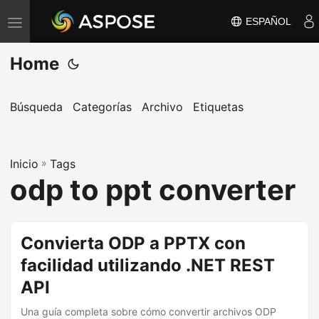
ESPAÑOL
A
l
Home
t
e
r
Búsqueda
Categorías
Archivo
Etiquetas
n
a
Inicio
r
»
Tags
odp to ppt converter
n
a
v
Convierta ODP a PPTX con
e
facilidad utilizando .NET REST
g
a
API
c
Una guía completa sobre cómo convertir archivos ODP