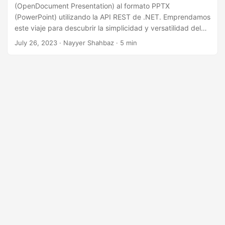
i
(OpenDocument Presentation) al formato PPTX
ó
(PowerPoint) utilizando la API REST de .NET. Emprendamos
este viaje para descubrir la simplicidad y versatilidad del
n
potente SDK que proporciona una solución sólida y
July 26, 2023
· Nayyer Shahbaz · 5 min
eficiente para la conversión de ODP a PPT, garantizando
que el contenido de su presentación permanezca intacto y
que sus diapositivas conserven su formato y diseño
originales.