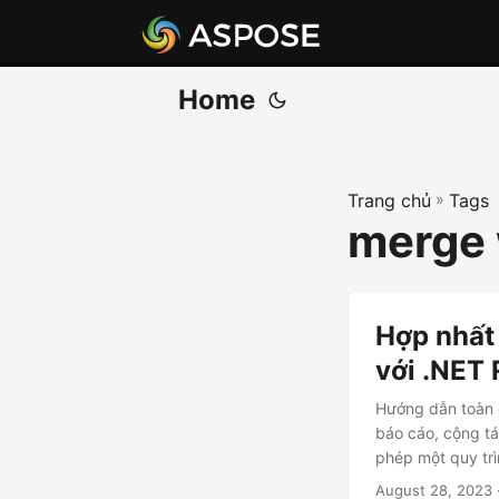
Home
Trang chủ
»
Tags
merge 
Hợp nhất 
với .NET
Hướng dẫn toàn d
báo cáo, cộng tá
phép một quy trì
August 28, 2023