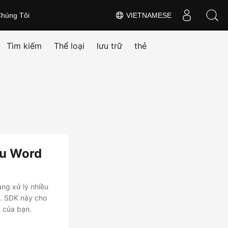
húng Tôi
VIETNAMESE
Tìm kiếm
Thể loại
lưu trữ
thẻ
iệu Word
ng xử lý nhiều
I. SDK này cho
t của bạn.