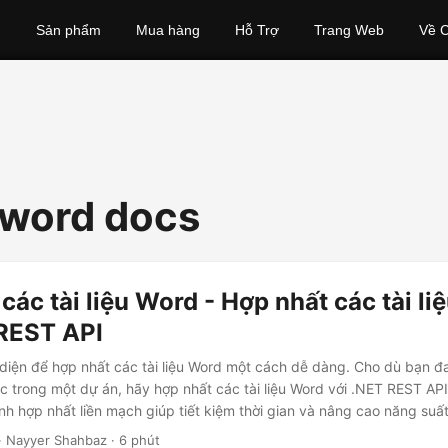
Sản phẩm
Mua hàng
Hỗ Trợ
Trang Web
Về C
word docs
các tài liệu Word - Hợp nhất các tài l
 REST API
iện để hợp nhất các tài liệu Word một cách dễ dàng. Cho dù bạn đa
c trong một dự án, hãy hợp nhất các tài liệu Word với .NET REST AP
nh hợp nhất liền mạch giúp tiết kiệm thời gian và nâng cao năng suấ
· Nayyer Shahbaz · 6 phút