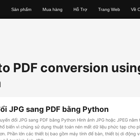
Sản phẩm
Mua hàng
Hỗ Trợ
Trang Web
Về C
to PDF conversion usin
n
ổi JPG sang PDF bằng Python
huyển đổi JPG sang PDF bằng Python Hình ảnh JPG hoặc JPEG nằm 
phổ biến vì chúng sử dụng thuật toán nén mất dữ liệu phức tạp cho 
n. Phần lớn các thiết bị bao gồm máy tính để bàn, thiết bị di động và