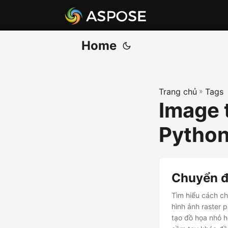
Home
Trang chủ
»
Tags
Image 
Pytho
Chuyển đ
Tìm hiểu cách c
hình ảnh raster 
tạo đồ họa nhỏ hơ