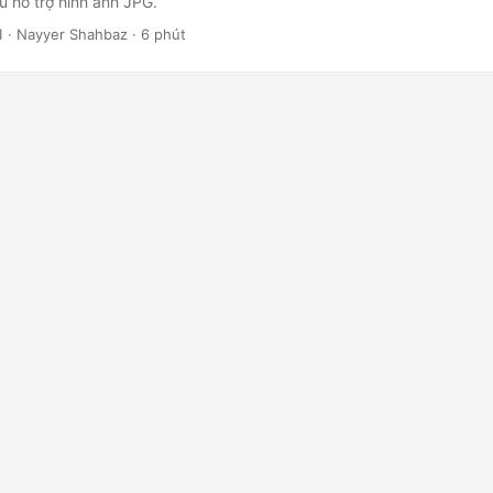
 hỗ trợ hình ảnh JPG.
1
· Nayyer Shahbaz · 6 phút