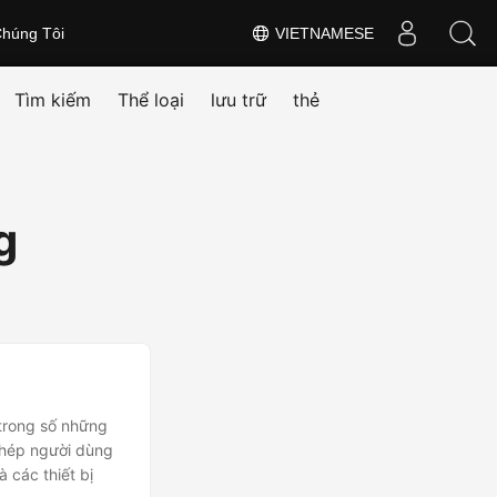
húng Tôi
VIETNAMESE
Tìm kiếm
Thể loại
lưu trữ
thẻ
g
trong số những
phép người dùng
 các thiết bị