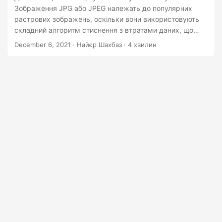
n
Зображення JPG або JPEG належать до популярних
растрових зображень, оскільки вони використовують
складний алгоритм стиснення з втратами даних, що
дозволяє користувачам створювати меншу графіку.
December 6, 2021
· Найєр Шахбаз · 4 хвилин
Більшість пристроїв, включаючи настільні, мобільні та
інші кишенькові пристрої, підтримують зображення JPG.
Тепер, якщо нам потрібно поділитися масовими
зображеннями, перетворення JPG у PDF здається
життєздатним рішенням. У цій статті ми збираємося
обговорити деталі того, як конвертувати JPG у PDF на
Python.