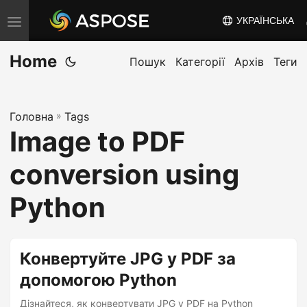
УКРАЇНСЬКА
T
o
Home
g
Пошук
Категорії
Архів
Теги
g
l
Головна
»
Tags
e
Image to PDF
n
a
conversion using
v
i
Python
g
a
t
Конвертуйте JPG у PDF за
i
допомогою Python
o
Дізнайтеся, як конвертувати JPG у PDF на Python