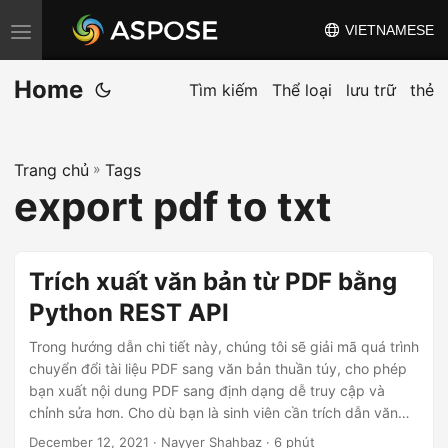
VIETNAMESE
C
h
Home
u
Tìm kiếm
Thể loại
lưu trữ
thẻ
y
ể
Trang chủ
»
Tags
n
export pdf to txt
đ
ổ
i
Trích xuất văn bản từ PDF bằng
đ
Python REST API
i
ề
Trong hướng dẫn chi tiết này, chúng tôi sẽ giải mã quá trình
u
chuyển đổi tài liệu PDF sang văn bản thuần túy, cho phép
bạn xuất nội dung PDF sang định dạng dễ truy cập và
h
chỉnh sửa hơn. Cho dù bạn là sinh viên cần trích dẫn văn
ư
bản, nhà nghiên cứu phân tích dữ liệu hay chuyên gia quản
December 12, 2021
· Nayyer Shahbaz · 6 phút