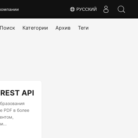
компании
РУССКИЙ
Поиск
Категории
Архив
Теги
 REST API
образования
е PDF в более
ентом,
ли
аниями и