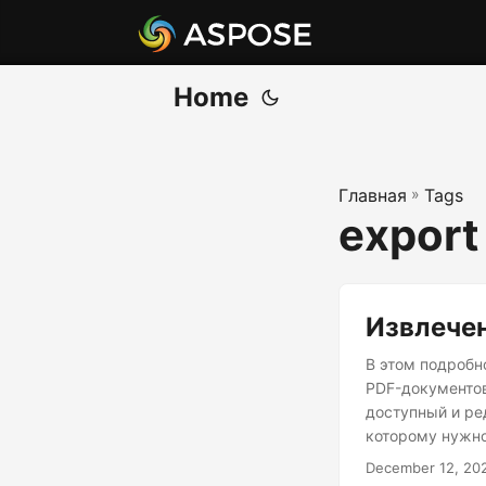
Home
Главная
»
Tags
export 
Извлечен
В этом подроб
PDF-документов
доступный и ре
которому нужно
профессионалом
December 12, 20
инструментами 