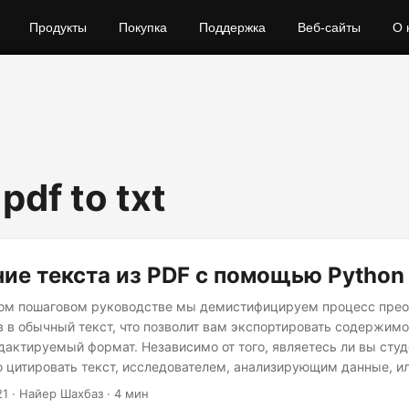
Продукты
Покупка
Поддержка
Веб-сайты
О 
pdf to txt
ие текста из PDF с помощью Python
ном пошаговом руководстве мы демистифицируем процесс пре
 в обычный текст, что позволит вам экспортировать содержимо
дактируемый формат. Независимо от того, являетесь ли вы студ
 цитировать текст, исследователем, анализирующим данные, и
, управляющим документами, это руководство снабдит вас зн
21
· Найер Шахбаз · 4 мин
для беспрепятственного достижения ваших целей.