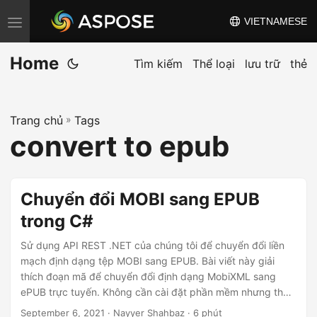
VIETNAMESE
C
h
Home
u
Tìm kiếm
Thể loại
lưu trữ
thẻ
y
ể
Trang chủ
»
Tags
n
convert to epub
đ
ổ
i
Chuyển đổi MOBI sang EPUB
đ
trong C#
i
ề
Sử dụng API REST .NET của chúng tôi để chuyển đổi liền
u
mạch định dạng tệp MOBI sang EPUB. Bài viết này giải
thích đoạn mã để chuyển đổi định dạng MobiXML sang
h
ePUB trực tuyến. Không cần cài đặt phần mềm nhưng thực
ư
hiện chuyển đổi MOBI sang EPUB mà không gặp bất kỳ rắc
September 6, 2021
· Nayyer Shahbaz · 6 phút