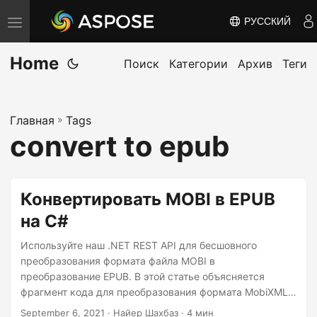
РУССКИЙ
П
е
Home
р
Поиск
Категории
Архив
Теги
е
к
Главная
»
Tags
л
convert to epub
ю
ч
и
Конвертировать MOBI в EPUB
т
на C#
ь
н
Используйте наш .NET REST API для бесшовного
а
преобразования формата файла MOBI в
преобразование EPUB. В этой статье объясняется
в
фрагмент кода для преобразования формата MobiXML в
и
ePUB онлайн. Установка программного обеспечения не
September 6, 2021
· Найер Шахбаз · 4 мин